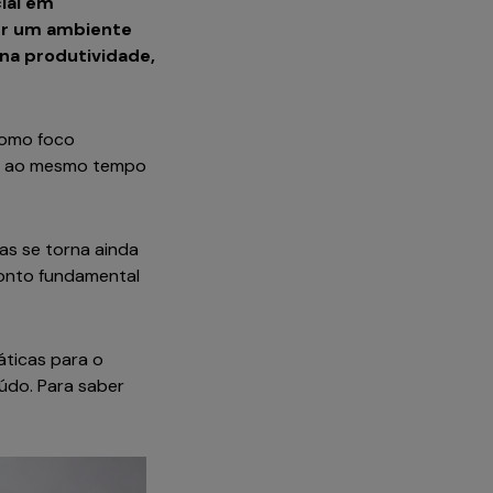
ial em
cer um ambiente
na produtividade,
como foco
s, ao mesmo tempo
s se torna ainda
ponto fundamental
áticas para o
údo. Para saber