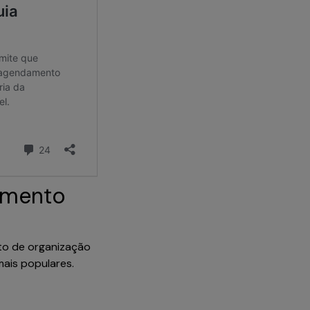
amento
to de organização
mais populares.