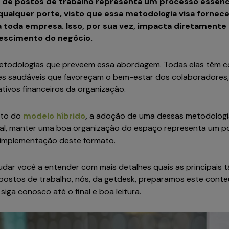
de postos de trabalho representa um processo essenc
qualquer porte, visto que essa metodologia visa forne
a toda empresa. Isso, por sua vez, impacta diretamente 
escimento do negócio.
metodologias que preveem essa abordagem. Todas elas têm 
s saudáveis que favoreçam o bem-estar dos colaboradore
tivos financeiros da organização.
nto do
modelo híbrido
,
a adoção de uma dessas metodologia
inal, manter uma boa organização do espaço representa um 
 implementação deste formato.
udar você a entender com mais detalhes quais as principais t
ostos de trabalho, nós, da getdesk, preparamos este conte
siga conosco até o final e boa leitura.