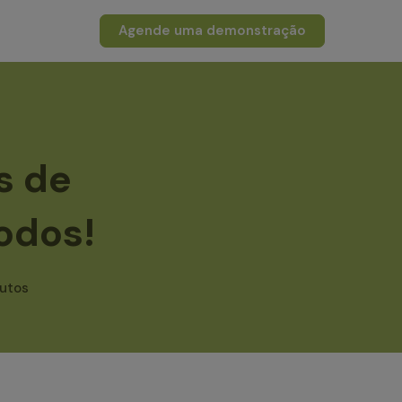
Agende uma demonstração
s de
todos!
utos