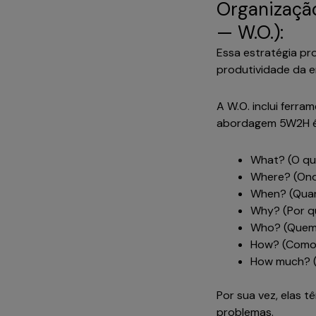
Organização
— W.O.):
Essa estratégia pr
produtividade da 
A W.O. inclui ferr
abordagem 5W2H é
What? (O qu
Where? (On
When? (Qua
Why? (Por q
Who? (Quem
How? (Como
How much? 
Por sua vez, elas 
problemas.