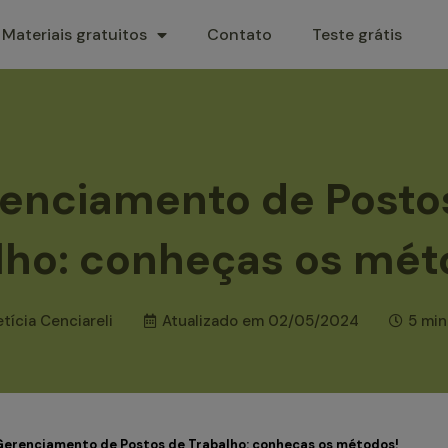
Materiais gratuitos
Contato
Teste grátis
enciamento de Posto
lho: conheças os mé
etícia Cenciareli
Atualizado em
02/05/2024
5 min
Gerenciamento de Postos de Trabalho: conheças os métodos!