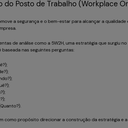
 do Posto de Trabalho (Workplace Or
omove a segurança e o bem-estar para alcançar a qualidade
empresa.
amentas de análise como a 5W2H, uma estratégia que surgiu no
 baseada nas seguintes perguntas:
ê?);
de?);
ndo?);
uê?);
?);
?);
(Quanto?).
têm como propósito direcionar a construção da estratégia e a