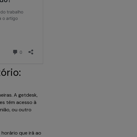
ório:
eiras. A getdesk,
res têm acesso à
nião, ou outro
 horário que irá ao