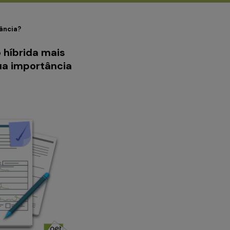
tância?
 híbrida mais
ua importância