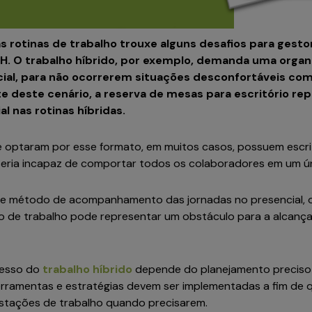
das rotinas de trabalho trouxe alguns desafios para gesto
RH. O trabalho híbrido, por exemplo, demanda uma organ
cial, para não ocorrerem situações desconfortáveis co
te deste cenário, a reserva de mesas para escritório r
l nas rotinas híbridas.
optaram por esse formato, em muitos casos, possuem escrit
seria incapaz de comportar todos os colaboradores em um ún
te método de acompanhamento das jornadas no presencial,
 de trabalho pode representar um obstáculo para a alcançar
cesso do
trabalho híbrido
depende do planejamento precis
 ferramentas e estratégias devem ser implementadas a fim de 
stações de trabalho quando precisarem.