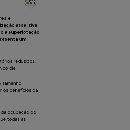
res e
ização assertiva
mo a superlotação
epresenta um
órios reduzidos.
ico dia.
 o tamanho
 os benefícios da
o da ocupação do
que todas as