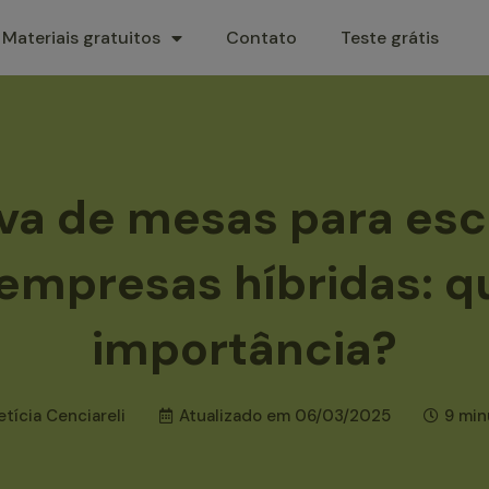
Materiais gratuitos
Contato
Teste grátis
va de mesas para escr
empresas híbridas: qu
importância?
etícia Cenciareli
Atualizado em
06/03/2025
9 min