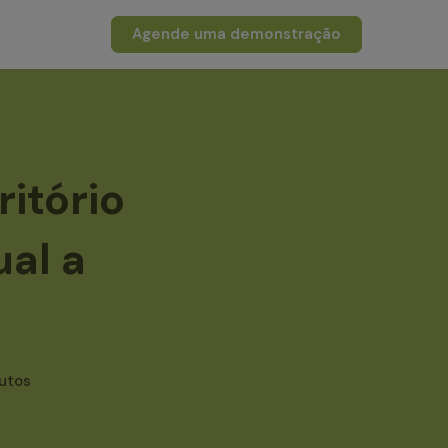
Agende uma demonstração
itório
al a
utos