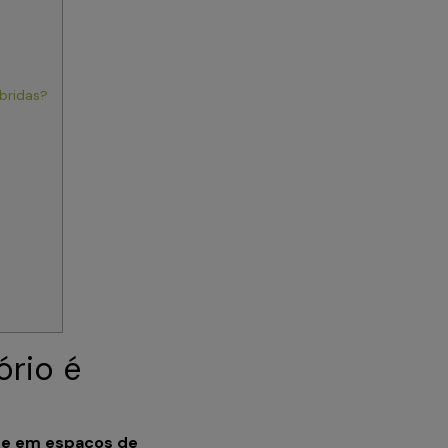
íbridas?
ório é
nte em espaços de