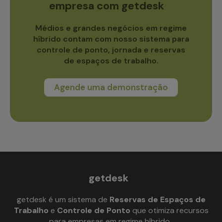
empresa com getdesk
Médios e grandes negócios em regime
híbrido contam com nosso sistema para
controle de ponto, jornada e reservas
de espaços de trabalho.
Agende uma demonstração
getdesk
getdesk é um sistema de
Reservas de Espaços de
Trabalho
e
Controle de Ponto
que otimiza recursos
para empresas em regime híbrido.