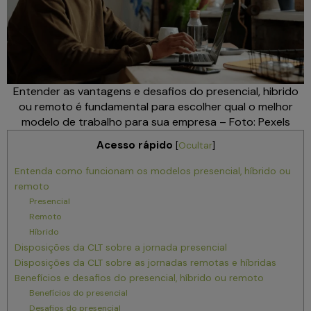
Entender as vantagens e desafios do presencial, hibrido
ou remoto é fundamental para escolher qual o melhor
modelo de trabalho para sua empresa – Foto: Pexels
Acesso rápido
[
Ocultar
]
Entenda como funcionam os modelos presencial, híbrido ou
remoto
Presencial
Remoto
Híbrido
Disposições da CLT sobre a jornada presencial
Disposições da CLT sobre as jornadas remotas e híbridas
Benefícios e desafios do presencial, híbrido ou remoto
Benefícios do presencial
Desafios do presencial