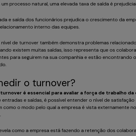
 um processo natural, uma elevada taxa de saída é prejudicia
trada e saída dos funcionários prejudica o crescimento da emp
relacionamento interno das equipes.
o nível de turnover também demonstra problemas relacionado
 quando existem muitas saídas, isso representa que os colabo
entes para seguirem na sua companhia e estão encontrando 
ado.
medir o turnover?
 turnover é essencial para avaliar a força de trabalho d
 entradas e saídas, é possível entender o nível de satisfação
 como o modo pelo qual a empresa é vista externamente no 
s.
revela como a empresa está fazendo a retenção dos colabor