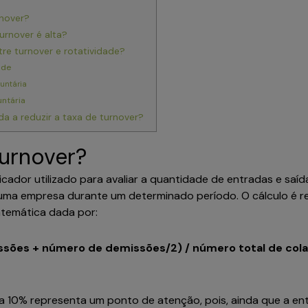
urnover?
turnover é alta?
tre turnover e rotatividade?
dade
luntária
untária
da a reduzir a taxa de turnover?
turnover?
icador utilizado para avaliar a quantidade de entradas e saí
uma empresa durante um determinado período. O cálculo é r
atemática dada por:
sões + número de demissões/2) / número total de cola
 a 10% representa um ponto de atenção, pois, ainda que a en