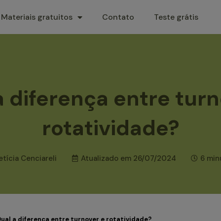
Materiais gratuitos
Contato
Teste grátis
a diferença entre turn
rotatividade?
etícia Cenciareli
Atualizado em
26/07/2024
6 min
ual a diferença entre turnover e rotatividade?