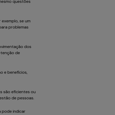
é mesmo questões
or exemplo, se um
 para problemas
movimentação dos
retenção de
o e benefícios,
s são eficientes ou
 gestão de pessoas.
a pode indicar