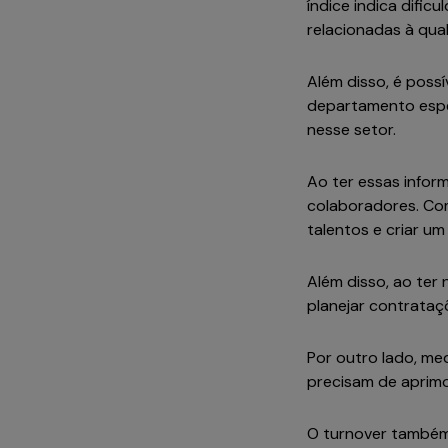
índice indica difi
relacionadas à qua
Além disso, é possí
departamento espec
nesse setor.
Ao ter essas info
colaboradores. Com
talentos e criar u
Além disso, ao ter 
planejar contrataçõ
Por outro lado, me
precisam de aprimo
O turnover também 