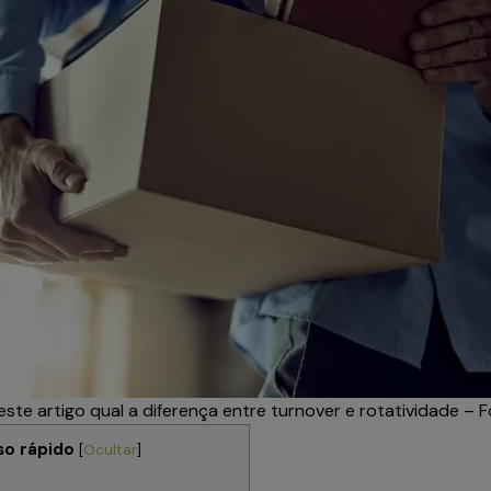
ste artigo qual a diferença entre turnover e rotatividade – Fo
so rápido
[
Ocultar
]