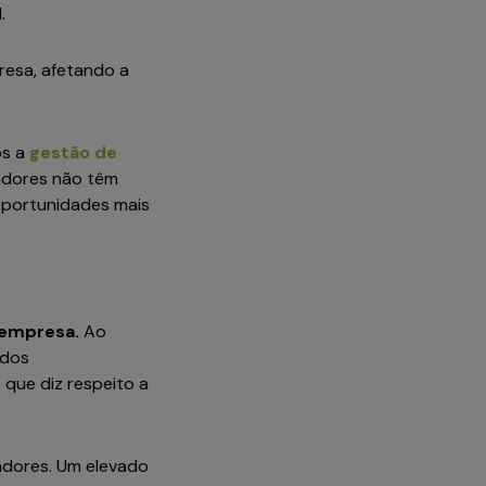
l.
resa, afetando a
s a
gestão de
radores não têm
oportunidades mais
a empresa.
Ao
 dos
que diz respeito a
adores. Um elevado