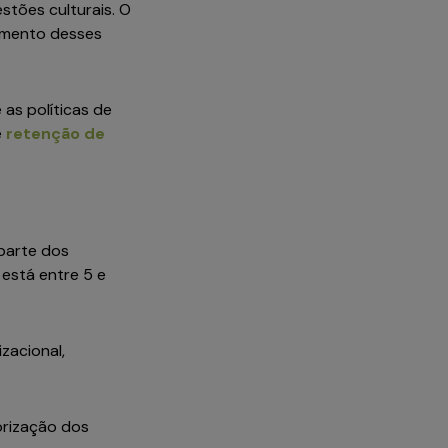
stões culturais. O
amento desses
 as políticas de
e
retenção de
parte dos
está entre 5 e
zacional,
lorização dos