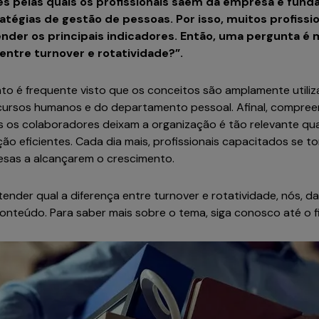
es pelas quais os profissionais saem da empresa é fund
atégias de gestão de pessoas. Por isso, muitos profissio
er os principais indicadores. Então, uma pergunta é
 entre turnover e rotatividade?”.
o é frequente visto que os conceitos são amplamente utiliz
ecursos humanos e do departamento pessoal. Afinal, compree
s os colaboradores deixam a organização é tão relevante qu
o eficientes. Cada dia mais, profissionais capacitados se to
esas a alcançarem o crescimento.
tender qual a diferença entre turnover e rotatividade, nós, d
nteúdo. Para saber mais sobre o tema, siga conosco até o fin