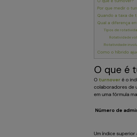
O que é turnover?
Por que medir o t
Quando a taxa de 
Qual a diferença en
Tipos de rotativi
Rotatividade vo
Rotatividade invol
Como o híbrido aju
O que é 
O
turnover
é o ind
colaboradores de 
em uma fórmula m
Número de admis
Um índice superior