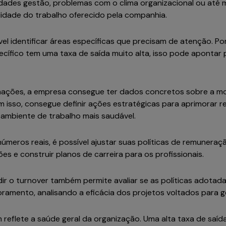
culdades gestão, problemas com o clima organizacional ou at
lidade do trabalho oferecido pela companhia.
vel identificar áreas específicas que precisam de atenção. P
ífico tem uma taxa de saída muito alta, isso pode apontar
rmações, a empresa consegue ter dados concretos sobre a 
 isso, consegue definir ações estratégicas para aprimorar 
m ambiente de trabalho mais saudável.
números reais, é possível ajustar suas políticas de remuneraçã
es e construir planos de carreira para os profissionais.
dir o turnover também permite avaliar se as políticas adotada
ramento, analisando a eficácia dos projetos voltados para
reflete a saúde geral da organização. Uma alta taxa de saíd