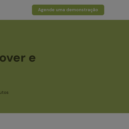
Agende uma demonstração
over e
utos