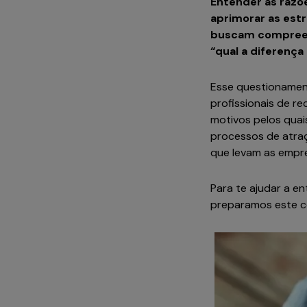
Entender as razõ
aprimorar as estr
buscam compreend
“qual a diferença
Esse questionament
profissionais de r
motivos pelos quai
processos de atraçã
que levam as empr
Para te ajudar a en
preparamos este co