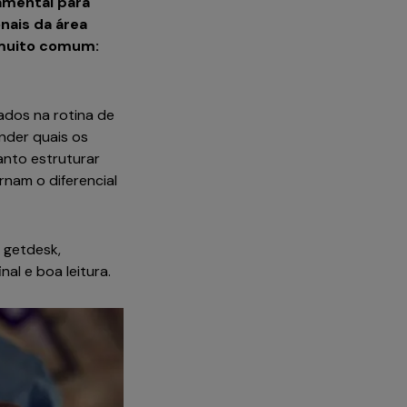
amental para
nais da área
 muito comum:
ados na rotina de
nder quais os
anto estruturar
rnam o diferencial
a getdesk,
al e boa leitura.