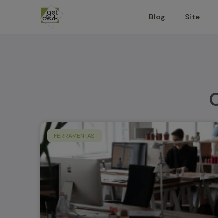
Ir
Blog
Site
para
o
conteúdo
C
FERRAMENTAS