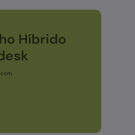
ho Híbrido
desk
m com