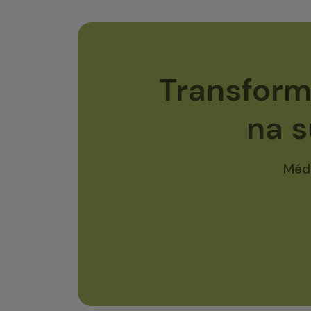
Transform
na 
Médi